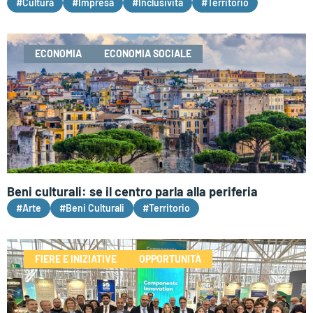
#Cultura
#Impresa
#Inclusività
#Territorio
ECONOMIA
ECONOMIA SOCIALE
Beni culturali: se il centro parla alla periferia
#Arte
#Beni Culturali
#Territorio
FIERE E INIZIATIVE
OPPORTUNITÀ