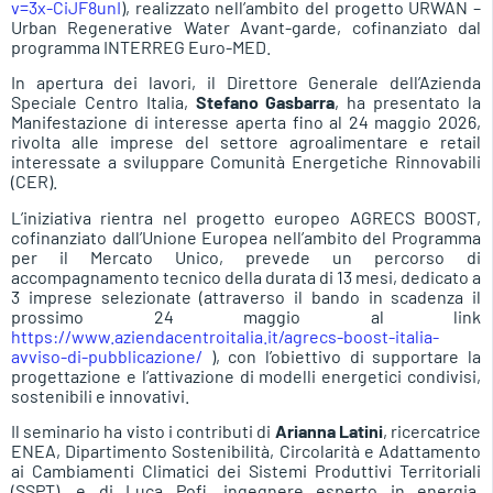
v=3x-CiJF8unI
), realizzato nell’ambito del progetto URWAN –
Urban Regenerative Water Avant-garde, cofinanziato dal
programma INTERREG Euro-MED.
In apertura dei lavori, il Direttore Generale dell’Azienda
Speciale Centro Italia,
Stefano Gasbarra
, ha presentato la
Manifestazione di interesse aperta fino al 24 maggio 2026,
rivolta alle imprese del settore agroalimentare e retail
interessate a sviluppare Comunità Energetiche Rinnovabili
(CER).
L’iniziativa rientra nel progetto europeo AGRECS BOOST,
cofinanziato dall’Unione Europea nell’ambito del Programma
per il Mercato Unico, prevede un percorso di
accompagnamento tecnico della durata di 13 mesi, dedicato a
3 imprese selezionate (attraverso il bando in scadenza il
prossimo 24 maggio al link
https://www.aziendacentroitalia.it/agrecs-boost-italia-
avviso-di-pubblicazione/
), con l’obiettivo di supportare la
progettazione e l’attivazione di modelli energetici condivisi,
sostenibili e innovativi.
Il seminario ha visto i contributi di
Arianna Latini
, ricercatrice
ENEA, Dipartimento Sostenibilità, Circolarità e Adattamento
ai Cambiamenti Climatici dei Sistemi Produttivi Territoriali
(SSPT), e di Luca Pofi, ingegnere esperto in energia,