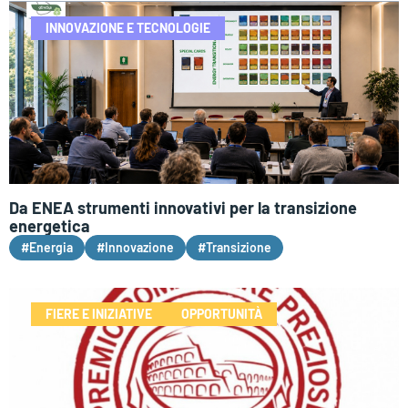
INNOVAZIONE E TECNOLOGIE
Da ENEA strumenti innovativi per la transizione
energetica
#Energia
#Innovazione
#Transizione
FIERE E INIZIATIVE
OPPORTUNITÀ