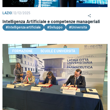
LAZIO
|
12/12/2025
Intelligenza Artificiale e competenze manageriali
#Intelligenza artificiale
#Sviluppo
#Università
FORMAZIONE
SCUOLE E UNIVERSITÀ