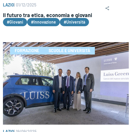
LAZIO
|
01/12/2025
Il futuro tra etica, economia e giovani
#Giovani
#Innovazione
#Università
FORMAZIONE
SCUOLE E UNIVERSITÀ
LAZIO
|
19/09/2025