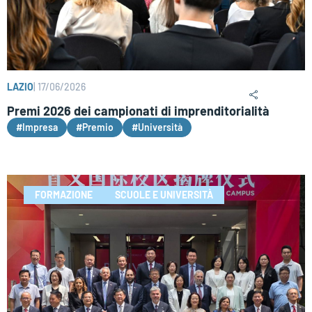
LAZIO
|
17/06/2026
Premi 2026 dei campionati di imprenditorialità
#Impresa
#Premio
#Università
FORMAZIONE
SCUOLE E UNIVERSITÀ