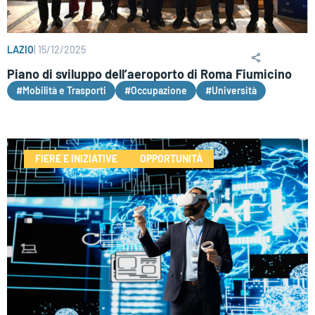
LAZIO
|
15/12/2025
Piano di sviluppo dell’aeroporto di Roma Fiumicino
#Mobilità e Trasporti
#Occupazione
#Università
FIERE E INIZIATIVE
OPPORTUNITÀ