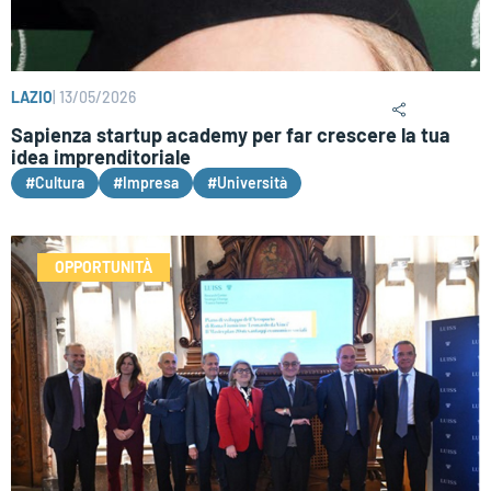
LAZIO
|
13/05/2026
Sapienza startup academy per far crescere la tua
idea imprenditoriale
#Cultura
#Impresa
#Università
OPPORTUNITÀ