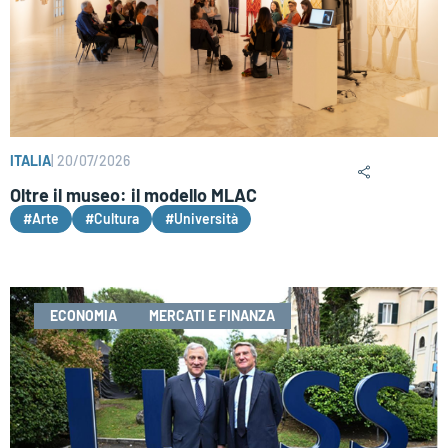
ITALIA
|
20/07/2026
Oltre il museo: il modello MLAC
#Arte
#Cultura
#Università
ECONOMIA
MERCATI E FINANZA