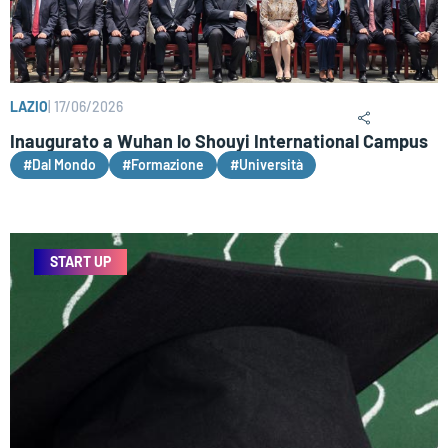
LAZIO
|
17/06/2026
Inaugurato a Wuhan lo Shouyi International Campus
#Dal Mondo
#Formazione
#Università
START UP