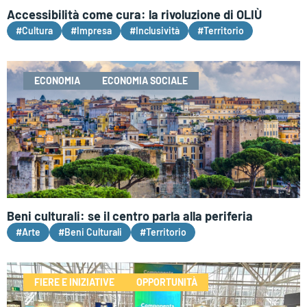
Accessibilità come cura: la rivoluzione di OLIÙ
#Cultura
#Impresa
#Inclusività
#Territorio
ECONOMIA
ECONOMIA SOCIALE
Beni culturali: se il centro parla alla periferia
#Arte
#Beni Culturali
#Territorio
FIERE E INIZIATIVE
OPPORTUNITÀ