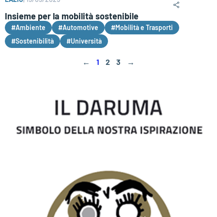
Insieme per la mobilità sostenibile
#Ambiente
#Automotive
#Mobilità e Trasporti
#Sostenibilità
#Università
←
1
2
3
→