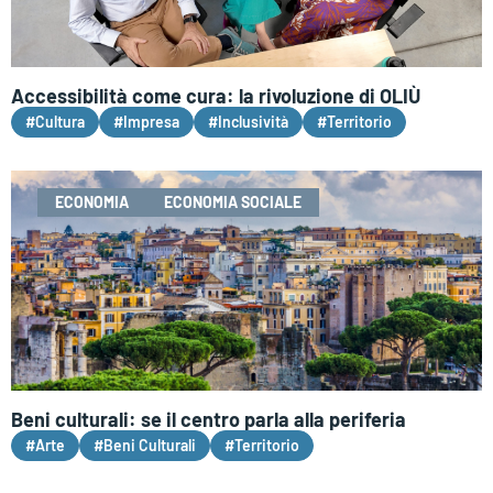
Accessibilità come cura: la rivoluzione di OLIÙ
#Cultura
#Impresa
#Inclusività
#Territorio
ECONOMIA
ECONOMIA SOCIALE
Beni culturali: se il centro parla alla periferia
#Arte
#Beni Culturali
#Territorio