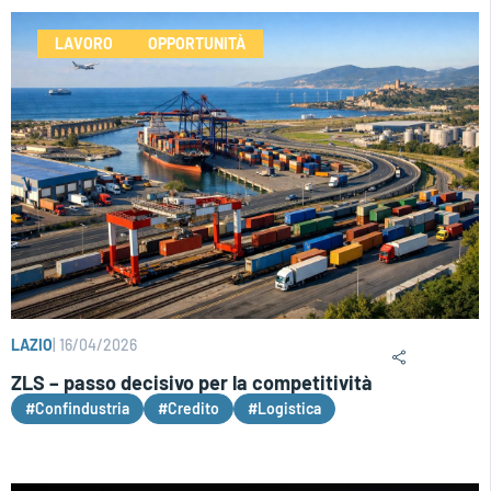
LAVORO
OPPORTUNITÀ
LAZIO
|
16/04/2026
ZLS – passo decisivo per la competitività
#Confindustria
#Credito
#Logistica