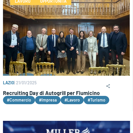
LAVORO
OPPORTUNITÀ
LAZIO
|
21/01/2025
Recruiting Day di Autogrill per Fiumicino
#Commercio
#Impresa
#Lavoro
#Turismo