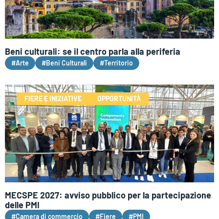
Beni culturali: se il centro parla alla periferia
#Arte
#Beni Culturali
#Territorio
FIERE E INIZIATIVE
OPPORTUNITÀ
MECSPE 2027: avviso pubblico per la partecipazione
delle PMI
#Camera di commercio
#Fiere
#PMI