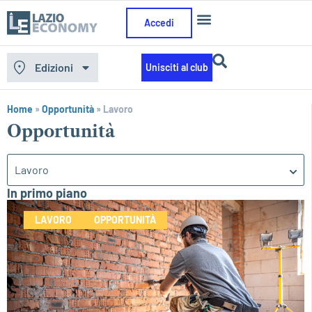
Accedi
Edizioni
Unisciti al club
Home
»
Opportunità
»
Lavoro
Opportunità
Lavoro
In primo piano
LAVORO
OPPORTUNITÀ