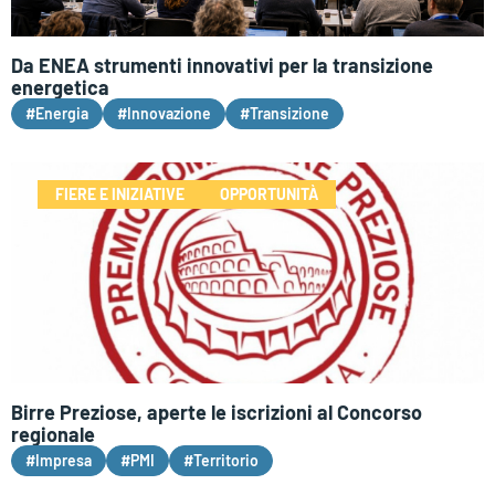
Da ENEA strumenti innovativi per la transizione
energetica
#Energia
#Innovazione
#Transizione
FIERE E INIZIATIVE
OPPORTUNITÀ
Birre Preziose, aperte le iscrizioni al Concorso
regionale
#Impresa
#PMI
#Territorio