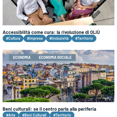
Accessibilità come cura: la rivoluzione di OLIÙ
#Cultura
#Impresa
#Inclusività
#Territorio
ECONOMIA
ECONOMIA SOCIALE
Beni culturali: se il centro parla alla periferia
#Arte
#Beni Culturali
#Territorio