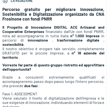
LA REDAZIONE
Percorso gratuito per migliorare Innovazione,
Sostenibilità e Digitalizzazione organizzato da CNA
Frosinone con fondi PNRR
Il Progetto di Innovazione DIGITAL ACE
Artisanal and
Cooperative Enterprises
finanziato dall’Ue con fondi PNRR,
mira ad accompagnarne in tutta Italia
n° 1.000 Imprese
in
percorsi di
innovazione
,
trasformazione
digitale
,
sostenibilità
.
Il nostro obiettivo è erogare tale servizio, completamente
GRATUITO per le piccole imprese, a
n° 18 aziende del
territorio
.
Vorreste far parte di questo gruppo ristretto ed approfittare
dell’opportunità?
Grazie a consulenti estremamente qualificati vi
accompagneremo passo dopo passo lungo l’intero percorso,
che prevede
due fasi
:
Fase 1: ASSESSMENT
Viene valutato il livello di digitalizzazione dell’Impresa e le
sue esigenze di innovazione, individuando elementi di forza e
debolezza.