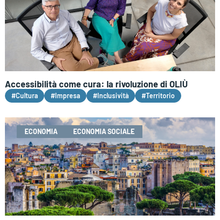
Accessibilità come cura: la rivoluzione di OLIÙ
#Cultura
#Impresa
#Inclusività
#Territorio
ECONOMIA
ECONOMIA SOCIALE