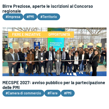
Birre Preziose, aperte le iscrizioni al Concorso
regionale
#Impresa
#PMI
#Territorio
FIERE E INIZIATIVE
OPPORTUNITÀ
MECSPE 2027: avviso pubblico per la partecipazione
delle PMI
#Camera di commercio
#Fiere
#PMI