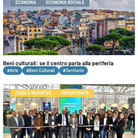
ECONOMIA
ECONOMIA SOCIALE
Beni culturali: se il centro parla alla periferia
#Arte
#Beni Culturali
#Territorio
FIERE E INIZIATIVE
OPPORTUNITÀ