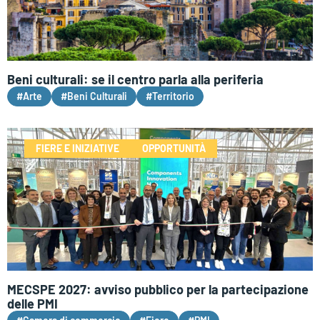
Beni culturali: se il centro parla alla periferia
#Arte
#Beni Culturali
#Territorio
FIERE E INIZIATIVE
OPPORTUNITÀ
MECSPE 2027: avviso pubblico per la partecipazione
delle PMI