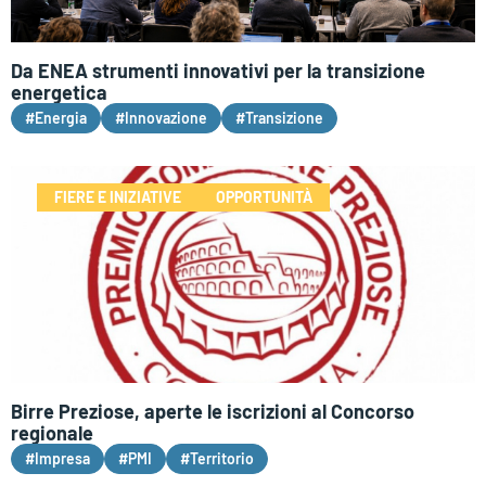
Da ENEA strumenti innovativi per la transizione
energetica
#Energia
#Innovazione
#Transizione
FIERE E INIZIATIVE
OPPORTUNITÀ
Birre Preziose, aperte le iscrizioni al Concorso
regionale
#Impresa
#PMI
#Territorio