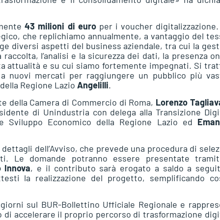
amente
43 milioni di euro
per i voucher digitalizzazione
egico, che replichiamo annualmente, a vantaggio del te
ge diversi aspetti del business aziendale, tra cui la ges
 raccolta, l’analisi e la sicurezza dei dati, la presenza on
ta attualità e su cui siamo fortemente impegnati. Si trat
o a nuovi mercati per raggiungere un pubblico più vas
 della Regione Lazio
Angelilli
.
ente della Camera di Commercio di Roma,
Lorenzo Tagliav
sidente di Unindustria con delega alla Transizione Digi
ne Sviluppo Economico della Regione Lazio ed
Eman
i dettagli dell’Avviso, che prevede una procedura di sele
ati. Le domande potranno essere presentate tramit
o Innova
, e il contributo sarà erogato a saldo a segui
esti la realizzazione del progetto, semplificando cos
giorni sul BUR-Bollettino Ufficiale Regionale e rappre
 di accelerare il proprio percorso di trasformazione digi