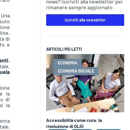
news? Iscriviti alla newsletter per
rimanere sempre aggiornato
. Una
Iscriviti alla newsletter
ssuto
tione
line.
ta di
to e
ARTICOLI PIÙ LETTI
anti
,
ECONOMIA
tale,
ECONOMIA SOCIALE
uela
zione
e la
to di
ì la
Accessibilità come cura: la
senta
rivoluzione di OLIÙ
tale,