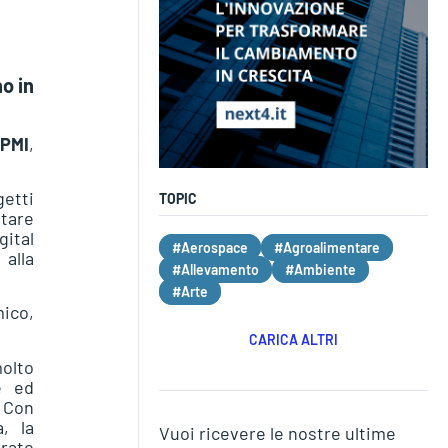
o in
 PMI
,
getti
TOPIC
tare
ital
#Aerospace
#Agroalimentare
 alla
#Allevamento
#Ambiente
#Arte
ico,
CARICA ALTRI
olto
e ed
. Con
, la
Vuoi ricevere le nostre ultime
arato