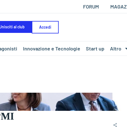
FORUM
MAGAZ
Unisciti al club
Accedi
agonisti
Innovazione e Tecnologie
Start up
Altro
PMI