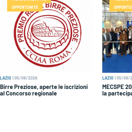
OPPORTUNITÀ
OPPORTU
LAZIO
|
05/08/2026
LAZIO
|
05/08/
Birre Preziose, aperte le iscrizioni
MECSPE 202
al Concorso regionale
la partecip