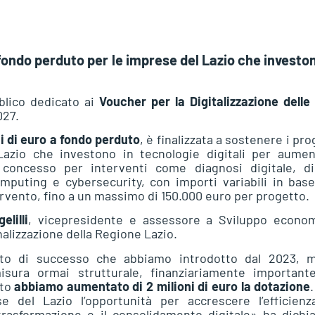
 fondo perduto per le imprese del Lazio che investon
blico dedicato ai
Voucher per la Digitalizzazione delle
027.
ni di euro a fondo perduto
, è finalizzata a sostenere i pro
azio che investono in tecnologie digitali per aumen
è concesso per interventi come diagnosi digitale, dig
puting e cybersecurity, con importi variabili in base
tervento, fino a un massimo di 150.000 euro per progetto.
lilli
, vicepresidente e assessore a Sviluppo econom
alizzazione della Regione Lazio.
nto di successo che abbiamo introdotto dal 2023, m
sura ormai strutturale, finanziariamente important
sto
abbiamo aumentato di
2 milioni di euro
la dotazione
 del Lazio l’opportunità per accrescere l’efficienza
 trasformazione e il consolidamento digitale» ha dichi