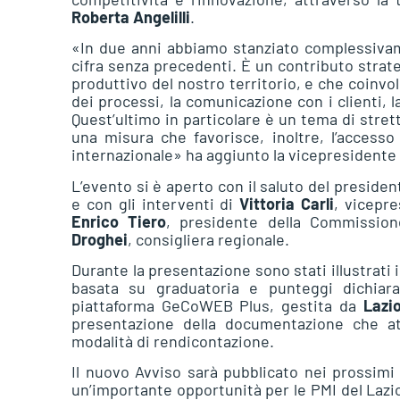
Roberta Angelilli
.
«In due anni abbiamo stanziato complessiv
cifra senza precedenti. È un contributo strat
produttivo del nostro territorio, e che coinvol
dei processi, la comunicazione con i clienti, la
Quest’ultimo in particolare è un tema di stret
una misura che favorisce, inoltre, l’access
internazionale» ha aggiunto la vicepresidente
L’evento si è aperto con il saluto del presid
e con gli interventi di
Vittoria Carli
, vicepre
Enrico Tiero
, presidente della Commissio
Droghei
, consigliera regionale.
Durante la presentazione sono stati illustrati 
basata su graduatoria e punteggi dichiar
piattaforma GeCoWEB Plus, gestita da
Lazi
presentazione della documentazione che att
modalità di rendicontazione.
Il nuovo Avviso sarà pubblicato nei prossimi 
un’importante opportunità per le PMI del Lazio