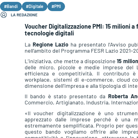
#Bandi
#Digitale
#PMI
LA REDAZIONE
Voucher Digitalizzazione PMI: 15 milioni a
tecnologie digitali
La
Regione Lazio
ha presentato l’Avviso pub
nell’ambito del Programma FESR Lazio 2021–2
L’iniziativa, che mette a disposizione
15 milio
delle micro, piccole e medie imprese del L
efficienza e competitività. Il contributo 
workplace, sistemi di e-commerce, cloud com
dimensione dell’impresa e alla tipologia di in
Il bando è stato presentato da
Roberta Ange
Commercio, Artigianato, Industria, Internazion
«Il voucher digitalizzazione è uno strume
apprezzato dalle imprese perché è una mi
estremamente semplificata. Proprio per que
questo bando vogliamo offrire alle imprese
competitività e l’innovazione, attraverso la