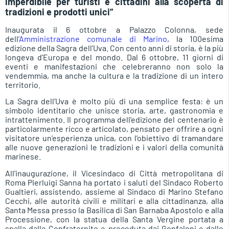
imperdibile per turisti e cittadini alla scoperta di
tradizioni e prodotti unici”
Inaugurata il 6 ottobre a Palazzo Colonna, sede
dell’
Amministrazione comunale di Marino
, la 100esima
edizione della Sagra dell’Uva. Con cento anni di storia, è la più
longeva d’Europa e del mondo. Dal 6 ottobre, 11 giorni di
eventi e manifestazioni che celebreranno non solo la
vendemmia, ma anche la cultura e la tradizione di un intero
territorio.
La Sagra dell’Uva è molto più di una semplice festa: è un
simbolo identitario che unisce storia, arte, gastronomia e
intrattenimento. Il programma dell’edizione del centenario è
particolarmente ricco e articolato, pensato per offrire a ogni
visitatore un’esperienza unica, con l’obiettivo di tramandare
alle nuove generazioni le tradizioni e i valori della comunità
marinese.
All’inaugurazione, il Vicesindaco di Città metropolitana di
Roma Pierluigi Sanna ha portato i saluti del Sindaco Roberto
Gualtieri, assistendo, assieme al Sindaco di Marino Stefano
Cecchi, alle autorità civili e militari e alla cittadinanza, alla
Santa Messa presso la Basilica di San Barnaba Apostolo e alla
Processione, con la statua della Santa Vergine portata a
spalla dalle Confraternite e preceduta dai Gonfaloni e dalle