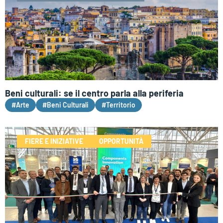
Beni culturali: se il centro parla alla periferia
#Arte
#Beni Culturali
#Territorio
FIERE E INIZIATIVE
OPPORTUNITÀ