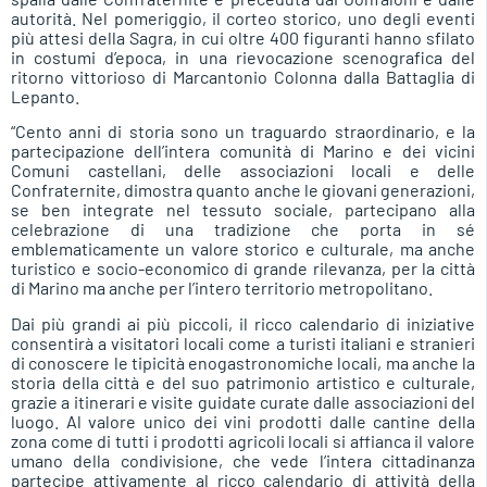
autorità. Nel pomeriggio, il corteo storico, uno degli eventi
più attesi della Sagra, in cui oltre 400 figuranti hanno sfilato
in costumi d’epoca, in una rievocazione scenografica del
ritorno vittorioso di Marcantonio Colonna dalla Battaglia di
Lepanto.
“Cento anni di storia sono un traguardo straordinario, e la
partecipazione dell’intera comunità di Marino e dei vicini
Comuni castellani, delle associazioni locali e delle
Confraternite, dimostra quanto anche le giovani generazioni,
se ben integrate nel tessuto sociale, partecipano alla
celebrazione di una tradizione che porta in sé
emblematicamente un valore storico e culturale, ma anche
turistico e socio-economico di grande rilevanza, per la città
di Marino ma anche per l’intero territorio metropolitano.
Dai più grandi ai più piccoli, il ricco calendario di iniziative
consentirà a visitatori locali come a turisti italiani e stranieri
di conoscere le tipicità enogastronomiche locali, ma anche la
storia della città e del suo patrimonio artistico e culturale,
grazie a itinerari e visite guidate curate dalle associazioni del
luogo. Al valore unico dei vini prodotti dalle cantine della
zona come di tutti i prodotti agricoli locali si affianca il valore
umano della condivisione, che vede l’intera cittadinanza
partecipe attivamente al ricco calendario di attività della