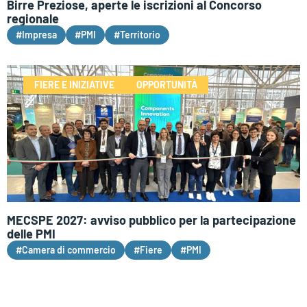
Birre Preziose, aperte le iscrizioni al Concorso
regionale
#Impresa
#PMI
#Territorio
FIERE E INIZIATIVE
OPPORTUNITÀ
MECSPE 2027: avviso pubblico per la partecipazione
delle PMI
#Camera di commercio
#Fiere
#PMI