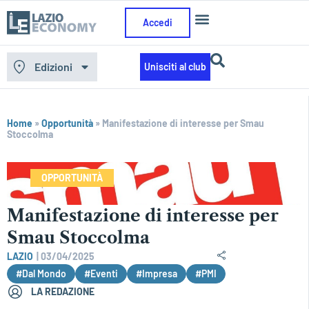
Accedi
Edizioni
Unisciti al club
Home
»
Opportunità
»
Manifestazione di interesse per Smau
Stoccolma
OPPORTUNITÀ
Manifestazione di interesse per
Smau Stoccolma
LAZIO
|
03/04/2025
#Dal Mondo
#Eventi
#Impresa
#PMI
LA REDAZIONE