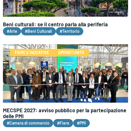
Beni culturali: se il centro parla alla periferia
#Arte
#Beni Culturali
#Territorio
FIERE E INIZIATIVE
OPPORTUNITÀ
MECSPE 2027: avviso pubblico per la partecipazione
delle PMI
#Camera di commercio
#Fiere
#PMI