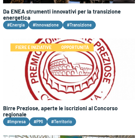
Da ENEA strumenti innovativi per la transizione
energetica
#Energia
#Innovazione
#Transizione
FIERE E INIZIATIVE
OPPORTUNITÀ
Birre Preziose, aperte le iscrizioni al Concorso
regionale
#Impresa
#PMI
#Territorio