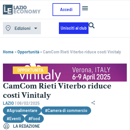
Accedi
Edizioni
Unisciti al club
Home
»
Opportunità
»
CamCom Rieti Viterbo riduce costi Vinitaly
OPPORTUNITÀ
CamCom Rieti Viterbo riduce
costi Vinitaly
LAZIO
|
06/02/2025
#Agroalimentare
#Camera di commercio
#Eventi
#Food
LA REDAZIONE