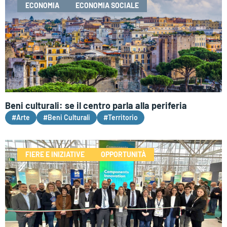
ECONOMIA
ECONOMIA SOCIALE
Beni culturali: se il centro parla alla periferia
#Arte
#Beni Culturali
#Territorio
FIERE E INIZIATIVE
OPPORTUNITÀ