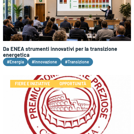
Da ENEA strumenti innovativi per la transizione
energetica
#Energia
#Innovazione
#Transizione
FIERE E INIZIATIVE
OPPORTUNITÀ