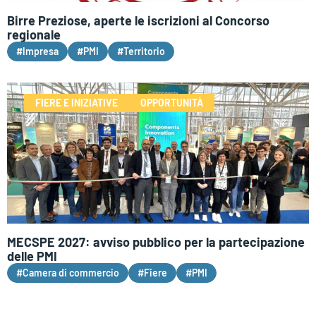
Birre Preziose, aperte le iscrizioni al Concorso
regionale
#Impresa
#PMI
#Territorio
FIERE E INIZIATIVE
OPPORTUNITÀ
MECSPE 2027: avviso pubblico per la partecipazione
delle PMI
#Camera di commercio
#Fiere
#PMI