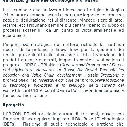
Le tecnologie che utilizzano biomasse di origine biologica
(cipollatura castagno, scarti di potature legnose ed erbacee,
acqua di depurazione, reflui di frantoi, vinacce, siero di latte,
letame, etc.) risultano sempre più centrali per lo sviluppo di
processi sostenibili da un punto di vista ambientale ed
economico.
L’importanza strategica del settore richiede la continua
ricerca di tecnologie e know how per la gestione dei
residui provenienti dalle biomasse e dalla lavorazione dei
prodotti da esse generati. In questo contesto, si colloca il
progetto HORIZON BBioNets (
Creation and Promotion of Forest
and Agriculture Networks to Boost Bio-Based Technologies
adoption and Value Chain development
, ossia
Creazione e
promozione di reti forestali e agricole per promuovere l’adozione
di tecnologie bio-based e lo sviluppo della catena del
valore
) di cui il CREA, con il Centro Politiche e Bioeconomia, è
l’unico partner italiano.
Il progetto
HORIZON BBioNets, della durata di tre anni, nasce con
l’intento di incoraggiare l’impiego di Bio-Based Technologies
(BBTs), l’insieme di quelle tecnologie o pratiche che