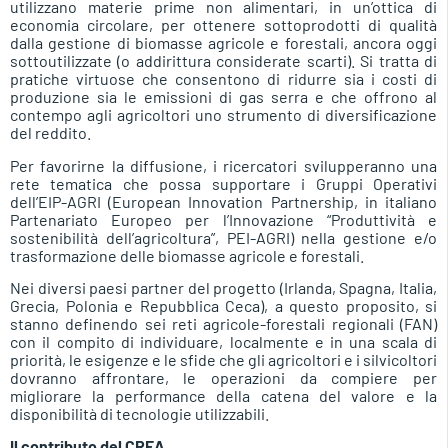
utilizzano materie prime non alimentari, in un’ottica di
economia circolare, per ottenere sottoprodotti di qualità
dalla gestione di biomasse agricole e forestali, ancora oggi
sottoutilizzate (o addirittura considerate scarti). Si tratta di
pratiche virtuose che consentono di ridurre sia i costi di
produzione sia le emissioni di gas serra e che offrono al
contempo agli agricoltori uno strumento di diversificazione
del reddito.
Per favorirne la diffusione, i ricercatori svilupperanno una
rete tematica che possa supportare i Gruppi Operativi
dell’EIP-AGRI (European Innovation Partnership, in italiano
Partenariato Europeo per l’Innovazione “Produttività e
sostenibilità dell’agricoltura”, PEI-AGRI) nella gestione e/o
trasformazione delle biomasse agricole e forestali.
Nei diversi paesi partner del progetto (Irlanda, Spagna, Italia,
Grecia, Polonia e Repubblica Ceca), a questo proposito, si
stanno definendo sei reti agricole-forestali regionali (FAN)
con il compito di individuare, localmente e in una scala di
priorità, le esigenze e le sfide che gli agricoltori e i silvicoltori
dovranno affrontare, le operazioni da compiere per
migliorare la performance della catena del valore e la
disponibilità di tecnologie utilizzabili.
Il contributo del CREA