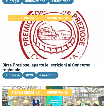
#Energia
#Innovazione
#Transizione
FIERE E INIZIATIVE
OPPORTUNITÀ
Birre Preziose, aperte le iscrizioni al Concorso
regionale
#Impresa
#PMI
#Territorio
FIERE E INIZIATIVE
OPPORTUNITÀ