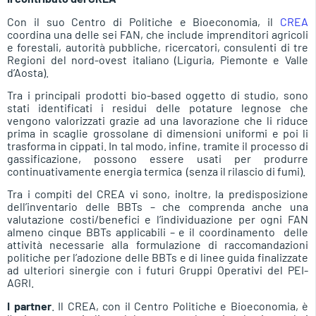
Con il suo Centro di Politiche e Bioeconomia, il
CREA
coordina una delle sei FAN, che include imprenditori agricoli
e forestali, autorità pubbliche, ricercatori, consulenti di tre
Regioni del nord-ovest italiano (Liguria, Piemonte e Valle
d’Aosta).
Tra i principali prodotti bio-based oggetto di studio, sono
stati identificati i residui delle potature legnose che
vengono valorizzati grazie ad una lavorazione che li riduce
prima in scaglie grossolane di dimensioni uniformi e poi li
trasforma in cippati. In tal modo, infine, tramite il processo di
gassificazione, possono essere usati per produrre
continuativamente energia termica (senza il rilascio di fumi).
Tra i compiti del CREA vi sono, inoltre, la predisposizione
dell’inventario delle BBTs – che comprenda anche una
valutazione costi/benefici e l’individuazione per ogni FAN
almeno cinque BBTs applicabili – e il coordinamento delle
attività necessarie alla formulazione di raccomandazioni
politiche per l’adozione delle BBTs e di linee guida finalizzate
ad ulteriori sinergie con i futuri Gruppi Operativi del PEI-
AGRI.
I partner
. Il CREA, con il Centro Politiche e Bioeconomia, è