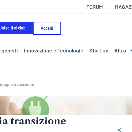
FORUM
MAGAZ
Unisciti al club
Accedi
agonisti
Innovazione e Tecnologie
Start up
Altro
doppia transizione
a transizione