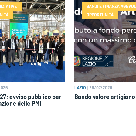
NIZIATIVE
BANDI E FINANZA AGEVO
NITÀ
OPPORTUNITÀ
2026
LAZIO
|
28/07/2026
7: avviso pubblico per
Bando valore artigiano
azione delle PMI