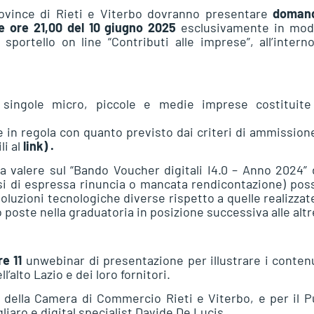
rovince di Rieti e Viterbo dovranno presentare
doman
le ore 21,00 del 10 giugno 2025
esclusivamente in moda
 sportello on line “Contributi alle imprese”, all’intern
e singole micro, piccole e medie imprese costituite
 in regola con quanto previsto dai criteri di ammission
li al
link)
.
 valere sul “Bando Voucher digitali I4.0 – Anno 2024” 
si di espressa rinuncia o mancata rendicontazione) po
luzioni tecnologiche diverse rispetto a quelle realizzat
oste nella graduatoria in posizione successiva alle altr
re 11
unwebinar di presentazione per illustrare i conten
’alto Lazio e dei loro fornitori.
e della Camera di Commercio Rieti e Viterbo, e per il 
gliaro e digital specialist Davide De Lucis.