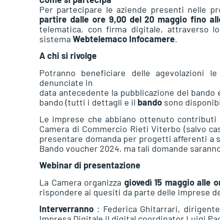
Per partecipare le aziende presenti nelle p
partire dalle ore 9,00 del 20 maggio fino al
telematica, con firma digitale, attraverso lo
sistema
Webtelemaco Infocamere
.
A chi si rivolge
Potranno beneficiare delle agevolazioni l
denunciate in
data antecedente la pubblicazione del bando e
bando (tutti i dettagli e il
bando
sono disponibi
Le imprese che abbiano ottenuto contributi a
Camera di Commercio Rieti Viterbo (salvo ca
presentare domanda per progetti afferenti a so
Bando voucher 2024, ma tali domande saranno p
Webinar di presentazione
La Camera organizza
giovedì 15 maggio alle o
rispondere ai quesiti da parte delle imprese dell
Interverranno
: Federica Ghitarrari, dirigent
Impresa Digitale il digital coordinator Luigi Pa