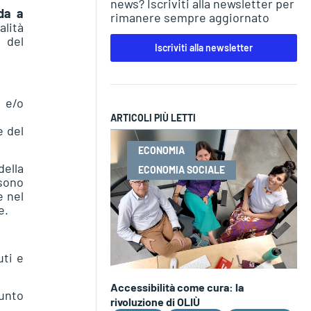
news? Iscriviti alla newsletter per
da a
rimanere sempre aggiornato
lità
o del
Iscriviti alla newsletter
 e/o
ARTICOLI PIÙ LETTI
e del
ECONOMIA
della
ECONOMIA SOCIALE
ssono
e nel
e.
uti e
Accessibilità come cura: la
Punto
rivoluzione di OLIÙ