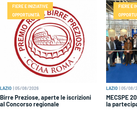
FIERE E INIZIATIVE
FIERE E I
OPPORTUNITÀ
OPPORTU
LAZIO
|
05/08/2026
LAZIO
|
05/08/
Birre Preziose, aperte le iscrizioni
MECSPE 202
al Concorso regionale
la partecip