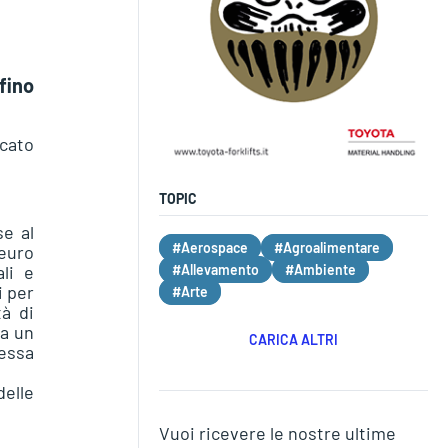
fino
icato
TOPIC
e al
#Aerospace
#Agroalimentare
 euro
#Allevamento
#Ambiente
li e
i per
#Arte
à di
 a un
CARICA ALTRI
essa
delle
Vuoi ricevere le nostre ultime