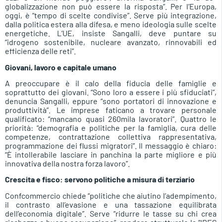
globalizzazione non può essere la risposta”. Per l’Europa,
oggi, è “tempo di scelte condivise”. Serve più integrazione,
dalla politica estera alla difesa, e meno ideologia sulle scelte
energetiche. L’UE, insiste Sangalli, deve puntare su
“idrogeno sostenibile, nucleare avanzato, rinnovabili ed
efficienza delle reti”.
Giovani, lavoro e capitale umano
A preoccupare è il calo della fiducia delle famiglie e
soprattutto dei giovani. “Sono loro a essere i più sfiduciati”,
denuncia Sangalli, eppure “sono portatori di innovazione e
produttività”. Le imprese faticano a trovare personale
qualificato: “mancano quasi 260mila lavoratori”. Quattro le
priorità: “demografia e politiche per la famiglia, cura delle
competenze, contrattazione collettiva rappresentativa,
programmazione dei flussi migratori”. Il messaggio è chiaro:
“È intollerabile lasciare in panchina la parte migliore e più
innovativa della nostra forza lavoro”.
Crescita e fisco: servono politiche a misura di terziario
Confcommercio chiede “politiche che aiutino l’adempimento,
il contrasto all’evasione e una tassazione equilibrata
dell’economia digitale”. Serve “ridurre le tasse su chi crea