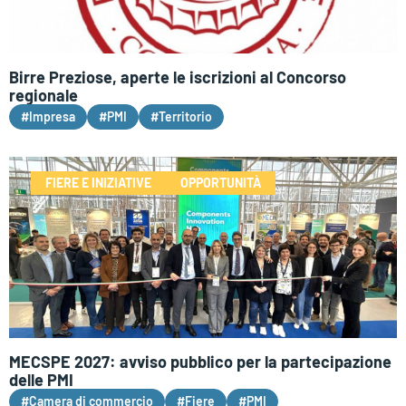
Birre Preziose, aperte le iscrizioni al Concorso
regionale
#Impresa
#PMI
#Territorio
FIERE E INIZIATIVE
OPPORTUNITÀ
MECSPE 2027: avviso pubblico per la partecipazione
delle PMI
#Camera di commercio
#Fiere
#PMI