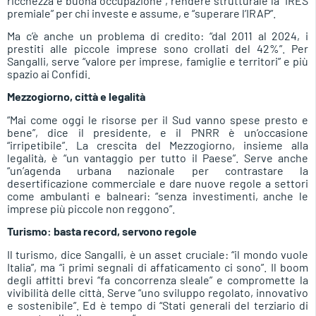
ricchezza e buona occupazione”, rendere strutturale la “IRES
premiale” per chi investe e assume, e “superare l’IRAP”.
Ma c’è anche un problema di credito: “dal 2011 al 2024, i
prestiti alle piccole imprese sono crollati del 42%”. Per
Sangalli, serve “valore per imprese, famiglie e territori” e più
spazio ai Confidi.
Mezzogiorno, città e legalità
“Mai come oggi le risorse per il Sud vanno spese presto e
bene”, dice il presidente, e il PNRR è un’occasione
“irripetibile”. La crescita del Mezzogiorno, insieme alla
legalità, è “un vantaggio per tutto il Paese”. Serve anche
“un’agenda urbana nazionale per contrastare la
desertificazione commerciale e dare nuove regole a settori
come ambulanti e balneari: “senza investimenti, anche le
imprese più piccole non reggono”.
Turismo: basta record, servono regole
Il turismo, dice Sangalli, è un asset cruciale: “il mondo vuole
Italia”, ma “i primi segnali di affaticamento ci sono”. Il boom
degli affitti brevi “fa concorrenza sleale” e compromette la
vivibilità delle città. Serve “uno sviluppo regolato, innovativo
e sostenibile”. Ed è tempo di “Stati generali del terziario di