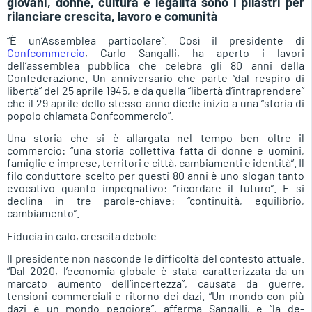
giovani, donne, cultura e legalità sono i pilastri per
rilanciare crescita, lavoro e comunità
“È un’Assemblea particolare”. Così il presidente di
Confcommercio
, Carlo Sangalli, ha aperto i lavori
dell’assemblea pubblica che celebra gli 80 anni della
Confederazione. Un anniversario che parte “dal respiro di
libertà” del 25 aprile 1945, e da quella “libertà d’intraprendere”
che il 29 aprile dello stesso anno diede inizio a una “storia di
popolo chiamata Confcommercio”.
Una storia che si è allargata nel tempo ben oltre il
commercio: “una storia collettiva fatta di donne e uomini,
famiglie e imprese, territori e città, cambiamenti e identità”. Il
filo conduttore scelto per questi 80 anni è uno slogan tanto
evocativo quanto impegnativo: “ricordare il futuro”. E si
declina in tre parole-chiave: “continuità, equilibrio,
cambiamento”.
Fiducia in calo, crescita debole
Il presidente non nasconde le difficoltà del contesto attuale.
“Dal 2020, l’economia globale è stata caratterizzata da un
marcato aumento dell’incertezza”, causata da guerre,
tensioni commerciali e ritorno dei dazi. “Un mondo con più
dazi è un mondo peggiore”, afferma Sangalli, e “la de-