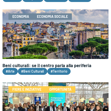
ECONOMIA
ECONOMIA SOCIALE
Beni culturali: se il centro parla alla periferia
#Arte
#Beni Culturali
#Territorio
FIERE E INIZIATIVE
OPPORTUNITÀ