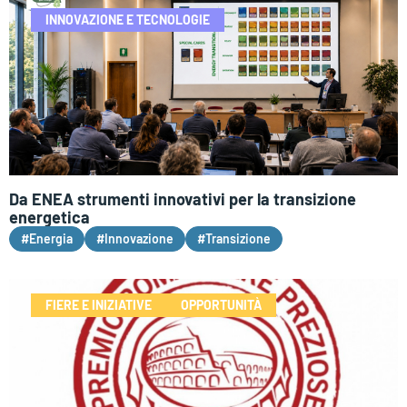
INNOVAZIONE E TECNOLOGIE
Da ENEA strumenti innovativi per la transizione
energetica
#Energia
#Innovazione
#Transizione
FIERE E INIZIATIVE
OPPORTUNITÀ